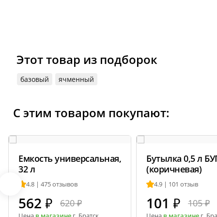
Этот товар из подборок
базовый
ячменный
С этим товаром покупают:
Емкость универсальная,
Бутылка 0,5 л Б
32 л
(коричневая)
4.8 | 475 отзывов
4.9 | 101 отзыв
562
₽
101
₽
620 ₽
105 ₽
Цена
в магазине
г. Братск
Цена
в магазине
г. Бр