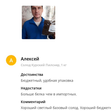
Алексей
А
Солод Курский Пилснер, 1 кг
Достоинства
Бюджетный, удобная упаковка
Недостатки
Больше белка чем в импортных.
Комментарий
Хороший светлый базовый солод.
Хороший бюджетны