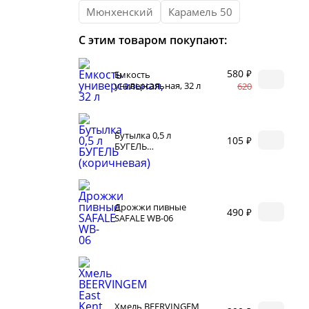
и
Корр
автоклаве
Мюнхенский
Карамель 50
Сыр
С этим товаром покупают:
Для п
аров
Разб
 самогонных
580 ₽
Емкость
2026
универсальная, 32 л
Соде
620
ги
Бутылка 0,5 л
105 ₽
БУГЕЛЬ
(коричневая)
Дрожжи пивные
490 ₽
SAFALE WB-06
ал
мастер-классов
ество
акте
 читателей
Хмель BEERVINGEM