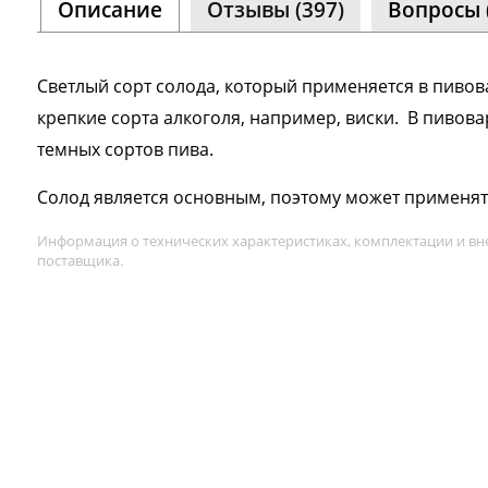
Описание
Отзывы (397)
Вопросы 
Светлый сорт солода, который применяется в пивов
крепкие сорта алкоголя, например, виски. В пивов
а
темных сортов пива.
Солод является основным, поэтому может применят
Информация о технических характеристиках, комплектации и вн
поставщика.