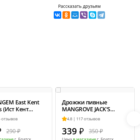
Рассказать друзьям
NGEM East Kent
Дрожжи пивные
s (Ист Кент
MANGROVE JACK'S
с), 50 г
Bavarian Wheat M20
5 отзывов
4.8 | 117 отзывов
₽
339
₽
290 ₽
350 ₽
газине
г. Братск
Цена
в магазине
г. Братск