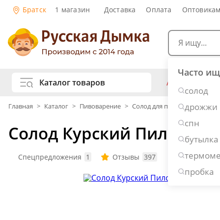
Братск
1 магазин
Доставка
Оплата
Оптовика
Часто ищ
Каталог товаров
АКЦИИ
Са
солод
жу
дрожжи
Главная
>
Каталог
>
Пивоварение
>
Солод для пива
Самогоноварение
Рецепты нап
спн
Солод Курский Пилснер, 1
Самогон и 
Копчение и колбасы
бутылка
Виски
Ко
термоме
Ром
Джи
Спецпредложения
1
Отзывы
397
Вопросы
3
Консервирование
Наливки и 
пробка
Вино
Пив
Дубовые бочки и кадки
Рецепты ед
Пивоварение
Консервы и