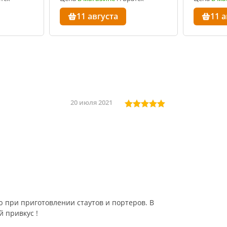
11 августа
11 а
20 июля 2021
при приготовлении стаутов и портеров. В
 привкус !