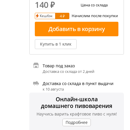
140
₽
екция показаний ареометра
Цена со склада
Начислим после покупки
Кешбэк
4 ₽
ивовара
авление и испарение сусла
Добавить в корзину
ржание алкоголя в пиве
Купить в 1 клик
Товар под заказ
Доставка со склада от 2 дней
Доставка со склада в пункт выдачи
к 10 августа
Онлайн-школа
домашнего пивоварения
Научись варить крафтовое пиво с нуля!
Подробнее