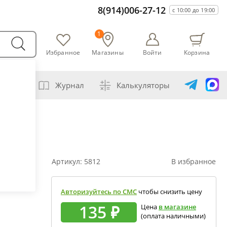
8(914)006-27-12
с 10:00 до 19:00
1
Избранное
Магазины
Войти
Корзина
варни
Журнал
Калькуляторы
амогонщика
авление самогона водой
ивание спиртов разной крепости
Артикул:
5812
В избранное
ная перегонка спирта-сырца
ет сахарной браги
Авторизуйтесь по СМС
чтобы снизить цену
а сахара глюкозой (декстрозой)
135 ₽
Цена
в магазине
(оплата наличными)
ет абсолютного спирта и отбора голов