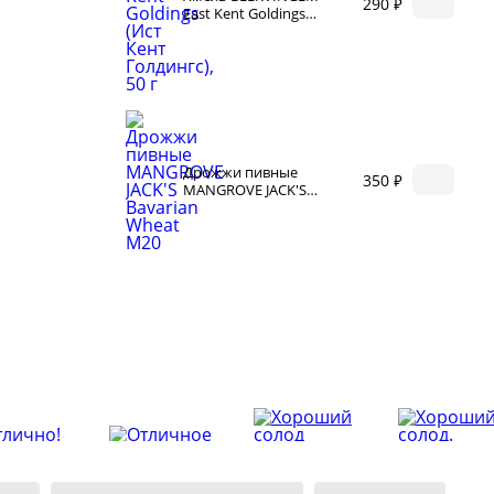
290 ₽
East Kent Goldings
ество
(Ист Кент Голдингс),
лассники
50 г
читателей
Дрожжи пивные
350 ₽
MANGROVE JACK'S
Bavarian Wheat M20