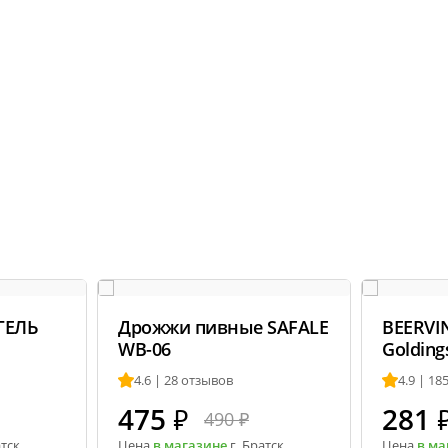
УГЕЛЬ
Дрожжи пивные SAFALE
BEERVI
WB-06
Golding
Голдинг
4.6 | 28 отзывов
4.9 | 18
475
₽
281
490 ₽
атск
Цена
в магазине
г. Братск
Цена
в ма