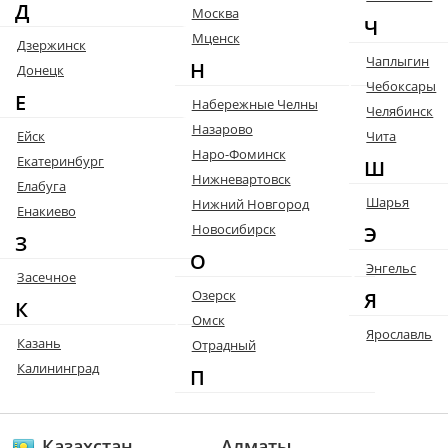
Д
Москва
Ч
Мценск
Дзержинск
Чаплыгин
Н
Донецк
Чебоксары
Е
Набережные Челны
Челябинск
Назарово
Ейск
Чита
Наро-Фоминск
Екатеринбург
Ш
Нижневартовск
Елабуга
Шарья
Нижний Новгород
Енакиево
Новосибирск
Э
З
О
Энгельс
Засечное
Озерск
Я
К
Омск
Ярославль
Казань
Отрадный
Калининград
П
Казахстан
Алматы