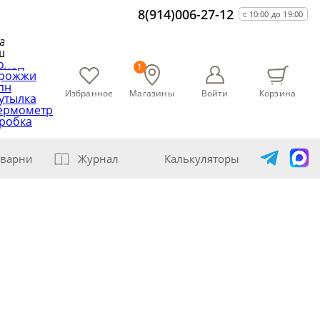
8(914)006-27-12
с 10:00 до 19:00
асто
щут
олод
1
рожжи
пн
Избранное
Магазины
Войти
Корзина
утылка
ермометр
робка
варни
Журнал
Калькуляторы
амогонщика
авление самогона водой
ивание спиртов разной крепости
ная перегонка спирта-сырца
ет сахарной браги