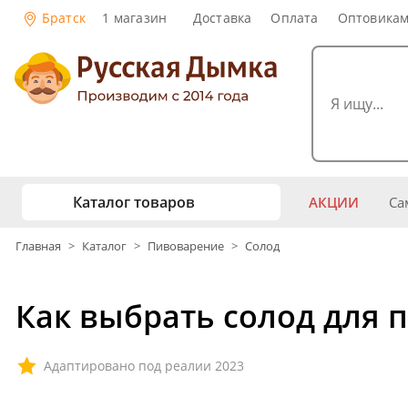
Братск
1 магазин
Доставка
Оплата
Оптовика
Каталог товаров
АКЦИИ
Са
жу
Главная
>
Каталог
>
Пивоварение
>
Солод
Самогоноварение
Рецепты нап
Самогон и 
Копчение и колбасы
Как выбрать солод для 
Виски
Ко
Ром
Джи
Консервирование
Наливки и 
Адаптировано под реалии 2023
Вино
Пив
Дубовые бочки и кадки