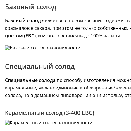
Рецепты ед
Базовый солод
Пивоварение
Консервы и
Копченост
Базовый солод
является основой засыпи. Содержит в
Виноделие
Колбасы
крахмалов в сахара, при этом не только собственных,
цветом (EBC)
, и может составлять до 100% засыпи.
Обзоры тов
Сыроварение
👍 Рейтинг
аппаратов 
Подарочные карты
Все рейтин
Специальный солод
Специальные солода
по способу изготовления можно 
Youtube-кан
карамельные, меланоидиновые и обжаренные/жженый.
800+ видео и 
солода, но в домашнем пивоварении они используютс
Карамельный солод (3-400 EBC)