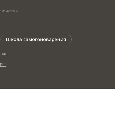
ных данных
Школа самогоноварения
ного.
аров