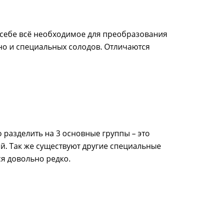
Замен
ы
Онлайн-курс по
Расч
 заготовки
консервированию в
и
Корр
 себе всё необходимое для преобразования
автоклаве
Сыр
 но и специальных солодов. Отличаются
Для п
аров
Разб
 самогонных
2026
Соде
ги
разделить на 3 основные группы – это
ал
 Так же существуют другие специальные
мастер-классов
я довольно редко.