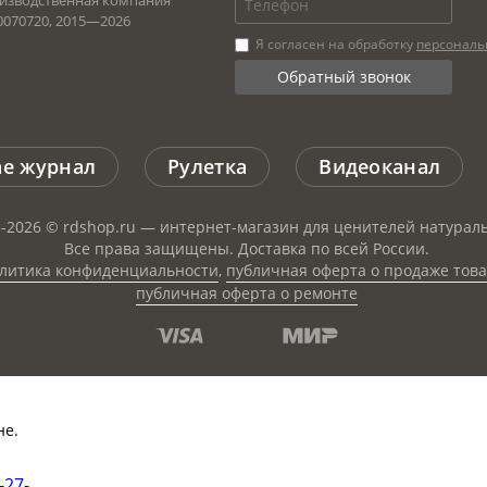
изводственная компания
0070720, 2015—
2026
Я согласен на обработку
персональ
ne журнал
Рулетка
Видеоканал
-2026 © rdshop.ru — интернет-магазин для ценителей натураль
Все права защищены. Доставка по всей России.
литика конфиденциальности
,
публичная оферта о продаже тов
публичная оферта о ремонте
не.
-27-