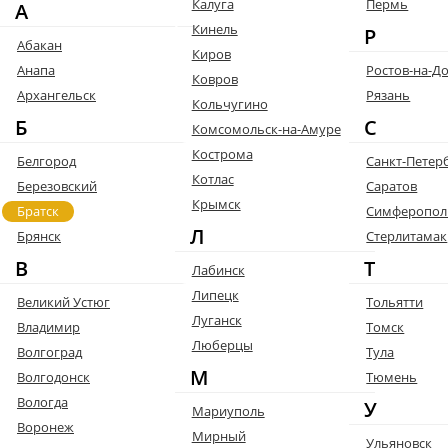
Калуга
Пермь
А
Кинель
Р
Абакан
Киров
Анапа
Ростов-на-Д
Ковров
Архангельск
Рязань
Кольчугино
Б
С
Комсомольск-на-Амуре
Кострома
Белгород
Санкт-Петер
Котлас
Березовский
Саратов
Крымск
Братск
Симферопол
Л
Брянск
Стерлитамак
В
Т
Лабинск
Липецк
Великий Устюг
Тольятти
Луганск
Владимир
Томск
Люберцы
Волгоград
Тула
М
Волгодонск
Тюмень
Вологда
У
Мариуполь
Воронеж
Мирный
Ульяновск