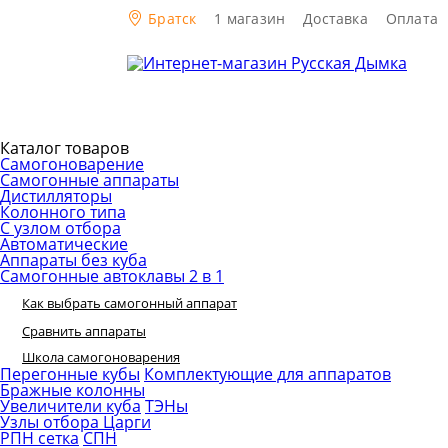
Братск
1 магазин
Доставка
Оплата
Каталог товаров
Самогоноварение
Самогонные аппараты
Дистилляторы
Колонного типа
С узлом отбора
Автоматические
Аппараты без куба
Самогонные автоклавы 2 в 1
Как выбрать самогонный аппарат
Сравнить аппараты
Школа самогоноварения
Перегонные кубы
Комплектующие для аппаратов
Бражные колонны
Увеличители куба
ТЭНы
Узлы отбора
Царги
РПН сетка
СПН