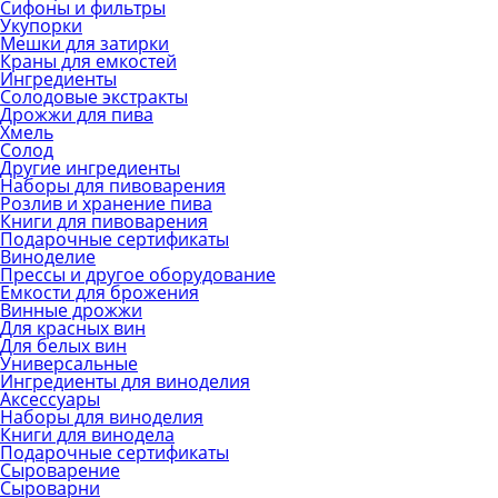
Сифоны и фильтры
Укупорки
Мешки для затирки
Краны для емкостей
Ингредиенты
Солодовые экстракты
Дрожжи для пива
Хмель
Солод
Другие ингредиенты
Наборы для пивоварения
Розлив и хранение пива
Книги для пивоварения
Подарочные сертификаты
Виноделие
Прессы и другое оборудование
Емкости для брожения
Винные дрожжи
Для красных вин
Для белых вин
Универсальные
Ингредиенты для виноделия
Аксессуары
Наборы для виноделия
Книги для винодела
Подарочные сертификаты
Сыроварение
Сыроварни