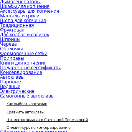
Дымогенераторы
Шкафы для копчения
Аксессуары для копчения
Мангалы и грили
Щепа для копчения
Традиционная
Фруктовая
Для колбас и сосисок
Шприцы
Черева
Оболочки
Формовочные сетки
Приправы
Книги для копчения
Подарочные сертификаты
Консервирование
Автоклавы
Паровые
Водяные
Электрические
Самогонные автоклавы
Как выбрать автоклав
Сравнить автоклавы
Школа автоклава со Светланой Пермяковой
Онлайн-курс по консервированию