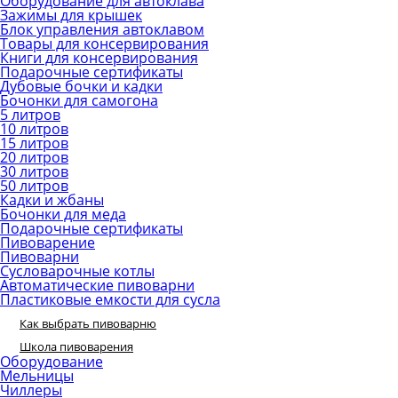
Оборудование для автоклава
Зажимы для крышек
Блок управления автоклавом
Товары для консервирования
Книги для консервирования
Подарочные сертификаты
Дубовые бочки и кадки
Бочонки для самогона
5 литров
10 литров
15 литров
20 литров
30 литров
50 литров
Кадки и жбаны
Бочонки для меда
Подарочные сертификаты
Пивоварение
Пивоварни
Сусловарочные котлы
Автоматические пивоварни
Пластиковые емкости для сусла
Как выбрать пивоварню
Школа пивоварения
Оборудование
Мельницы
Чиллеры