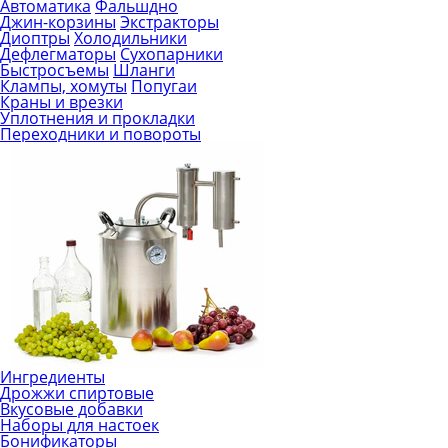
Автоматика
Фальшдно
Джин-корзины
Экстракторы
Диоптры
Холодильники
Дефлегматоры
Сухопарники
Быстросъемы
Шланги
Клампы, хомуты
Попугаи
Краны и врезки
Уплотнения и прокладки
Переходники и повороты
Ингредиенты
Дрожжи спиртовые
Вкусовые добавки
Наборы для настоек
Бонификаторы