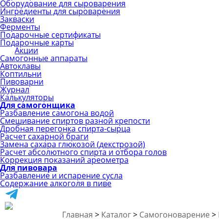
Оборудование для сыроварения
Ингредиенты для сыроварения
Закваски
Ферменты
Подарочные сертификаты
Подарочные карты
Акции
Самогонные аппараты
Автоклавы
Коптильни
Пивоварни
Журнал
Калькуляторы
Для самогонщика
Разбавление самогона водой
Смешивание спиртов разной крепости
Дробная перегонка спирта-сырца
Расчет сахарной браги
Замена сахара глюкозой (декстрозой)
Расчет абсолютного спирта и отбора голов
Коррекция показаний ареометра
Для пивовара
Разбавление и испарение сусла
Содержание алкоголя в пиве
Главная
>
Каталог
>
Самогоноварение
>