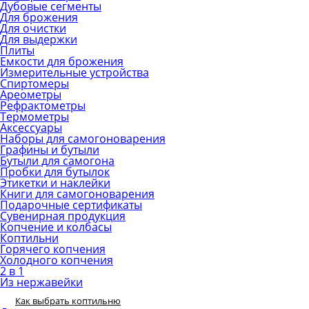
Дубовые сегменты
Для брожения
Для очистки
Для выдержки
Плиты
Емкости для брожения
Измерительные устройства
Спиртомеры
Ареометры
Рефрактометры
Термометры
Аксессуары
Наборы для самогоноварения
Графины и бутыли
Бутыли для самогона
Пробки для бутылок
Этикетки и наклейки
Книги для самогоноварения
Подарочные сертификаты
Сувенирная продукция
Копчение и колбасы
Коптильни
Горячего копчения
Холодного копчения
2 в 1
Из нержавейки
Как выбрать коптильню