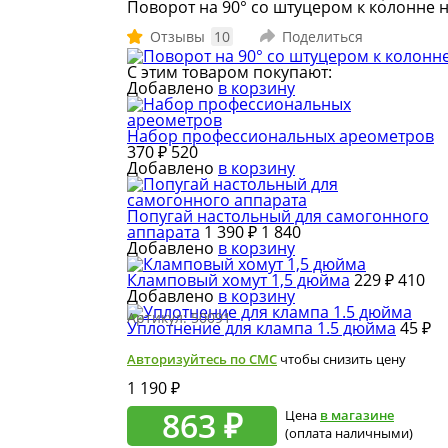
Поворот на 90° со штуцером к колонне 
Отзывы
10
Поделиться
С этим товаром покупают:
Добавлено
в корзину
Набор профессиональных ареометров
370 ₽
520
Добавлено
в корзину
Попугай настольный для самогонного
аппарата
1 390 ₽
1 840
Добавлено
в корзину
Кламповый хомут 1,5 дюйма
229 ₽
410
Добавлено
в корзину
Артикул:
50091
Уплотнение для клампа 1.5 дюйма
45 ₽
Авторизуйтесь по СМС
чтобы снизить цену
1 190 ₽
863 ₽
Цена
в магазине
(оплата наличными)