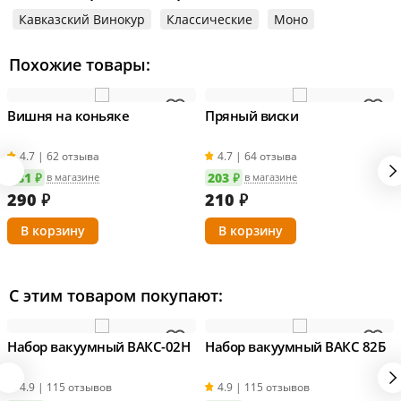
Кавказский Винокур
Классические
Моно
Информация о технических характеристиках, комплектации и
внешнем виде товара основывается на последних доступных
данных от поставщика.
Похожие товары:
Вишня на коньяке
Пряный виски
4.7 | 62 отзыва
4.7 | 64 отзыва
281 ₽
203 ₽
в магазине
в магазине
290
₽
210
₽
С этим товаром покупают:
Набор вакуумный ВАКС-02Н
Набор вакуумный ВАКС 82Б
4.9 | 115 отзывов
4.9 | 115 отзывов