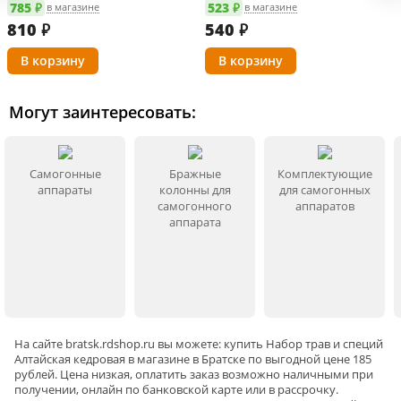
785 ₽
523 ₽
в магазине
в магазине
810
₽
540
₽
Могут заинтересовать:
Самогонные
Бражные
Комплектующие
аппараты
колонны для
для самогонных
самогонного
аппаратов
аппарата
На сайте
bratsk
.rdshop.ru вы можете: купить Набор трав и специй
Алтайская кедровая в магазине в Братске по выгодной цене 185
рублей. Цена низкая, оплатить заказ возможно наличными при
получении, онлайн по банковской карте или в рассрочку.