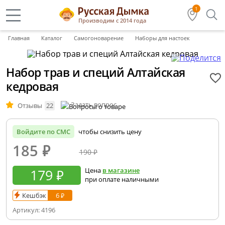
1
Производим с 2014 года
Главная
Каталог
Самогоноварение
Наборы для настоек
Набор трав и специй Алтайская
кедровая
Задать вопрос
Отзывы
22
Войдите по СМС
чтобы снизить цену
185
₽
190 ₽
179 ₽
Цена
в магазине
при оплате наличными
Кешбэк
6 ₽
Артикул:
4196