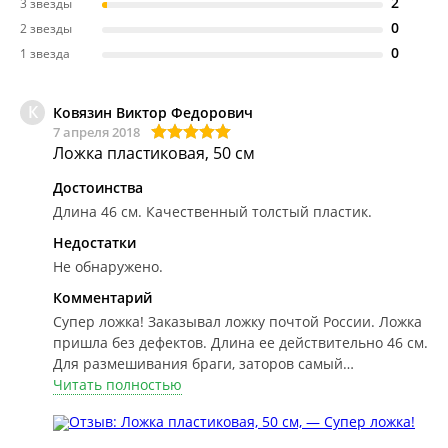
2
3 звезды
0
2 звезды
0
1 звезда
К
Ковязин Виктор Федорович
7 апреля 2018
Ложка пластиковая, 50 см
Достоинства
Длина 46 см. Качественный толстый пластик.
Недостатки
Не обнаружено.
Комментарий
Супер ложка!
Заказывал ложку почтой России. Ложка
пришла без дефектов. Длина ее действительно 46 см.
Для размешивания браги, заторов самый
подходящий инструмент!
Читать полностью