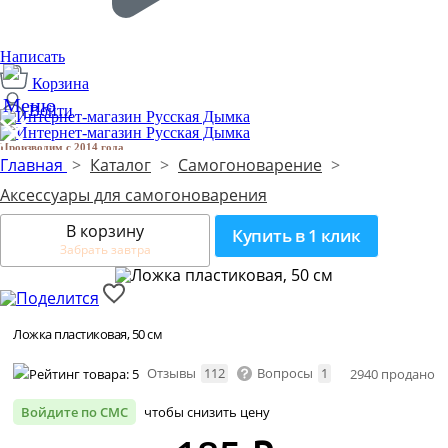
Написать
Корзина
Войти
Производим с 2014 года
1
Главная
>
Каталог
>
Самогоноварение
>
Аксессуары для самогоноварения
В корзину
Купить в 1 клик
Забрать завтра
Ложка пластиковая, 50 см
Отзывы
112
Вопросы
1
2940 продано
Войдите по СМС
чтобы снизить цену