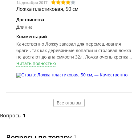
14 декабря 2017
Ложка пластиковая, 50 см
Достоинства
Длинна
Комментарий
Качественно
Ложку заказал для перемешивания
браги , так как деревянные лопатки и столовая ложка
не достают до дна емкости 32л. Ложка очень крепка
и качественно сделана, для зерновой браги будет
Читать полностью
самое то . Пользуюсь с удовольствием, всем советую.
Все отзывы
Вопросы
1
Вопросы по товару
1