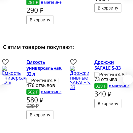
281 ₽
в магазине
290
₽
С этим товаром покупают:
Емкость
Дрожжи
универсальная,
SAFALE S-33
32 л
4.8 |
73 отзыва
4.8 |
476 отзывов
329 ₽
в магазине
562 ₽
в магазине
340
₽
580
₽
620 ₽