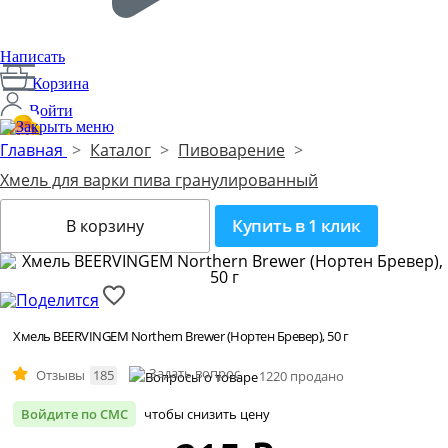
Написать
Корзина
Войти
Главная
>
Каталог
>
Пивоварение
>
Хмель для варки пива гранулированный
Производим с 2014 года
1
Купить в 1 клик
В корзину
Хмель BEERVINGEM Northern Brewer (Нортен Бревер), 50 г
Задать вопрос
Отзывы
185
1220 продано
Войдите по СМС
чтобы снизить цену