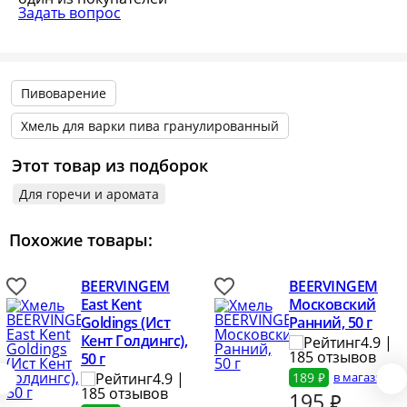
Задать вопрос
Пивоварение
Хмель для варки пива гранулированный
Этот товар из подборок
Для горечи и аромата
Похожие товары:
BEERVINGEM
BEERVINGEM
East Kent
Московский
Goldings (Ист
Ранний, 50 г
Кент Голдингс),
4.9 |
185 отзывов
50 г
4.9 |
189 ₽
в магазине
185 отзывов
195
₽