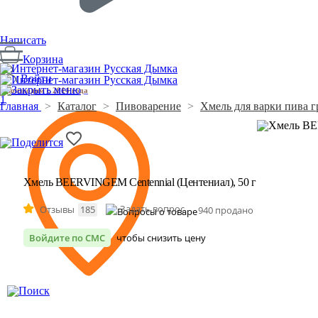
Написать
Корзина
Войти
Производим с 2014 года
1
Главная
>
Каталог
>
Пивоварение
>
Хмель для варки пива 
Хмель BEERVINGEM Centennial (Центениал), 50 г
Задать вопрос
Отзывы
185
940 продано
Войдите по СМС
чтобы снизить цену