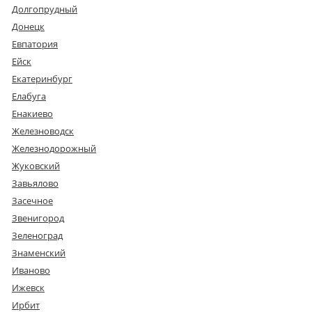
Долгопрудный
Донецк
Евпатория
Ейск
Екатеринбург
Елабуга
Енакиево
Железноводск
Железнодорожный
Жуковский
Завьялово
Засечное
Звенигород
Зеленоград
Знаменский
Иваново
Ижевск
Ирбит