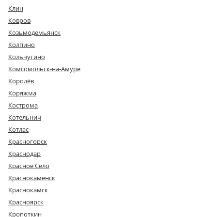
Клин
Ковров
Козьмодемьянск
Колпино
Кольчугино
Комсомольск-на-Амуре
Королёв
Коряжма
Кострома
Котельнич
Котлас
Красногорск
Краснодар
Красное Село
Краснокаменск
Краснокамск
Красноярск
Кропоткин