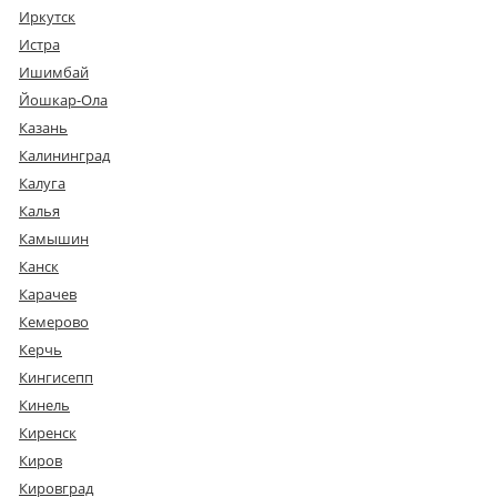
Иркутск
Истра
Ишимбай
Йошкар-Ола
Казань
Калининград
Калуга
Калья
Камышин
Канск
Карачев
Кемерово
Керчь
Кингисепп
Кинель
Киренск
Киров
Кировград