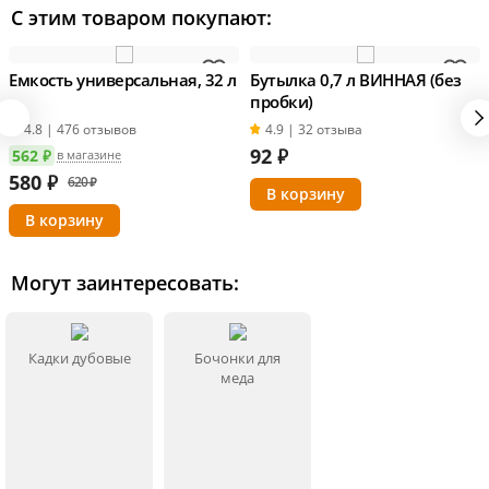
С этим товаром покупают:
Обжиг придает напиткам акцентированный тон,
приятный легкий аромат и вкус.
Емкость универсальная, 32 л
Бутылка 0,7 л ВИННАЯ (без
пробки)
Важно!
Степень обжига уточняйте у менеджера. В
4.8 | 476 отзывов
4.9 | 32 отзыва
наличии бочки среднего и сильного обжига.
92
₽
562 ₽
в магазине
580
₽
620 ₽
Информация о технических характеристиках, комплектации и
внешнем виде товара основывается на последних доступных
данных от поставщика.
Могут заинтересовать:
Кадки дубовые
Бочонки для
меда