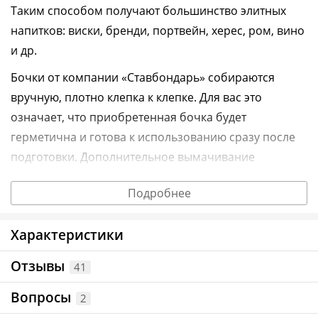
Таким способом получают большинство элитных
напитков: виски, бренди, портвейн, херес, ром, вино
и др.
Бочки от компании «Ставбондарь» собираются
вручную, плотно клепка к клепке. Для вас это
означает, что приобретенная бочка будет
герметична и готова к использованию сразу после
подготовки. Дополнительное вымачивание
требуется в крайне редких случаях.
Подробнее
Для удобного розлива напитков бочка оборудована
экологичным деревянным краном.
Характеристики
Главные плюсы дубовой бочки
Отзывы
41
СТАВБОНДАРЬ
Вопросы
Материал изготовления — кавказский
2
скальный дуб