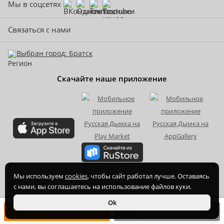
Мы в соцсетях
Связаться с нами
Выбран город: Братск
Скачайте наше приложение
2015-
2026
© ООО Торгово-производственная компания Ханхи,
Мы используем
cookies
, чтобы сайт работал лучше. Оставаясь
ОГРН 1164350070720
с нами, вы соглашаетесь на использование файлов куки.
Ok
В корзину
Купить в 1 клик